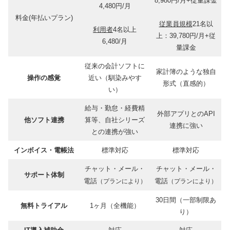
8,980円/月+従量課金
4,480円/月
料金(年払いプラン)
従業員規模
21名以
利用者
4名以上
上：39,780円/月+従
6,480/月
量課金
従来の会計ソフトに
家計簿のような独自
操作の感覚
近い（馴染みやす
形式（直感的）
い）
給与・勤怠・経費精
外部アプリとのAPI
他ソフト連携
算等、自社シリーズ
連携に強い
との連携が強い
インボイス・電帳法
標準対応
標準対応
チャット・メール・
チャット・メール・
サポート体制
電話
電話
（プランにより）
（プランにより）
30日間（一部制限あ
無料トライアル
1ヶ月（全機能）
り）