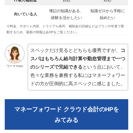
IT導入補助金
対応
対応
簿記の知識がある、
知識ゼロから手軽に
向いている人
経験を活かしたい
始めたい
※料金、サポート内容、トライアル条件、補助金の詳細などはプランや年度で変
動するため、最新の情報はあHPをご覧ください。
スペックだけ見るとどちらも優秀ですが、
コ
スパはもちろん給与計算や勤怠管理まで一つ
ワーママichi
のシリーズで完結できる
という点において、
色々な業務を兼務する私にはマネーフォワー
ドの方が圧倒的に高スペックに感じました。
マネーフォワード クラウド会計のHPを
みてみる